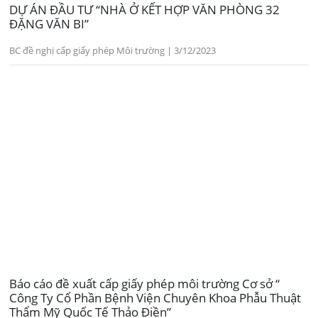
DỰ ÁN ĐẦU TƯ “NHÀ Ở KẾT HỢP VĂN PHÒNG 32
ĐẶNG VĂN BI”
BC đề nghị cấp giấy phép Môi trường | 3/12/2023
Báo cáo đề xuất cấp giấy phép môi trường Cơ sở “
Công Ty Cổ Phần Bệnh Viện Chuyên Khoa Phẫu Thuật
Thẩm Mỹ Quốc Tế Thảo Điền”