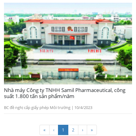
Nhà máy Công ty TNHH Samil Pharmaceutical, công
suất 1.800 tấn sản phẩm/năm
BC đề nghị cấp giấy phép Môi trường | 10/4/2023
«
‹
1
2
›
»