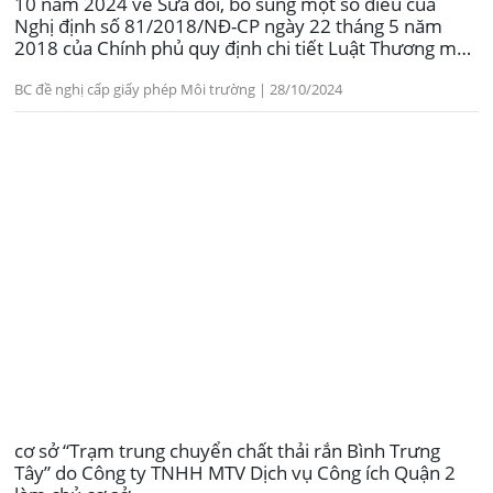
10 năm 2024 về Sửa đổi, bổ sung một số điều của
Nghị định số 81/2018/NĐ-CP ngày 22 tháng 5 năm
2018 của Chính phủ quy định chi tiết Luật Thương mại
về hoạt động xúc tiến thương mại
BC đề nghị cấp giấy phép Môi trường | 28/10/2024
cơ sở “Trạm trung chuyển chất thải rắn Bình Trưng
Tây” do Công ty TNHH MTV Dịch vụ Công ích Quận 2