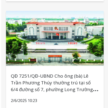
QĐ 7251/QĐ-UBND Cho ông (bà) Lê
Trần Phương Thúy thường trú tại số
6/4 đường số 7, phường Long Trường,
thành phố Thủ Đức, Thành phố Hồ Chí
2/6/2025 10:23
Minh được chuyển mục đích sử dụng