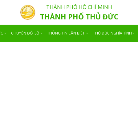
THÀNH PHỐ HỒ CHÍ MINH
THÀNH PHỐ THỦ ĐỨC
ỨC
CHUYỂN ĐỔI SỐ
THÔNG TIN CẦN BIẾT
THỦ ĐỨC NGHĨA TÌNH