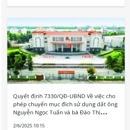
đối với phần diện tích 59,3m2 đất trồng
cây hàng năm sang mục đích đất ở đô
thị
Quyết định 7330/QĐ-UBND Về việc cho
phép chuyển mục đích sử dụng dất ông
Nguyễn Ngọc Tuấn và bà Đào Thị
Hương Giang, phường Long Thạnh Mỹ
2/6/2025 10:15