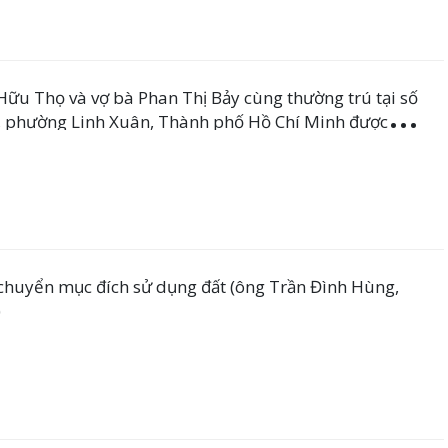
ữu Thọ và vợ bà Phan Thị Bảy cùng thường trú tại số
, phường Linh Xuân, Thành phố Hồ Chí Minh được
ử dụng đối với phần diện tích 48,7m2 đất trồng cây
g mục đích đất ở đô thị
 chuyển mục đích sử dụng đất (ông Trần Đình Hùng,
)