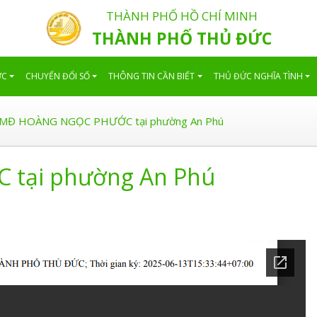
THÀNH PHỐ HỒ CHÍ MINH
THÀNH PHỐ THỦ ĐỨC
ỨC
CHUYỂN ĐỔI SỐ
THÔNG TIN CẦN BIẾT
THỦ ĐỨC NGHĨA TÌNH
MĐ HOÀNG NGỌC PHƯỚC tại phường An Phú
tại phường An Phú