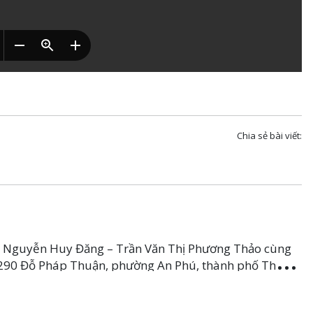
Chia sẻ bài viết:
n Nguyễn Huy Đăng – Trần Văn Thị Phương Thảo cùng
ố 290 Đỗ Pháp Thuận, phường An Phú, thành phố Thủ
ồ Chí Minh được chuyển mục đích sử dụng đối với
7,1m2 đất trồng cây lâu năm sang mục đích đất ở đô thị