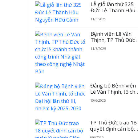
Lễ giỗ lần thứ 325
Đức Lễ Thành Hầu
Nguyễn Hữu Cảnh
11/6/2025
Bệnh viện Lê Văn
Thịnh, TP Thủ Đức 
chức lễ khánh thàn
11/6/2025
công trình Nhà giặt
theo công nghệ Nhậ
Bản
Đảng bộ Bệnh viện
Lê Văn Thịnh, tổ ch
Đại hội lần thứ III,
10/6/2025
nhiệm kỳ 2025-203
TP Thủ Đức trao 18
quyết định cán bộ
quản lý ngành Giáo
9/6/2025