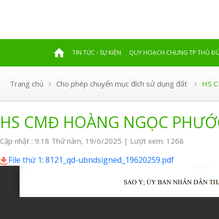
TIN TỨC - SỰ KIỆN
QUY HOẠCH CHUNG TP THỦ Đ
Trang chủ
Cho phép chuyển mục đích sử dụng đất
HS C
HS CMĐ HOÀNG NGỌC PHƯỚC 
Cập nhật : 9:18 Thứ năm, 19/6/2025 | Lượt xem: 1268
File thứ 1: 8121_qd-ubndsigned_19620259.pdf