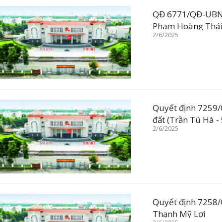
QĐ 6771/QĐ-UBND 
Phạm Hoàng Thá
2/6/2025
Quyết định 7259/
đất (Trần Tú Hà -
2/6/2025
Quyết định 7258/QĐ-UBND HS CMĐ Trịnh Thị Thanh Tuyền tại phường
Thạnh Mỹ Lợi