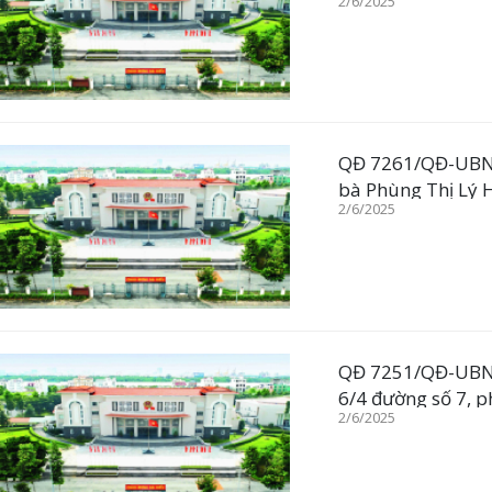
2/6/2025
QĐ 7261/QĐ-UBND 
bà Phùng Thị Lý
2/6/2025
QĐ 7251/QĐ-UBND 
6/4 đường số 7, 
2/6/2025
Hồ Chí Minh được 
59,3m2 đất trồng 