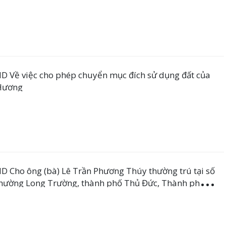
Về việc cho phép chuyển mục đích sử dụng đất của
 Hương
Cho ông (bà) Lê Trần Phương Thúy thường trú tại số
phường Long Trường, thành phố Thủ Đức, Thành phố
chuyển mục đích sử dụng đối với phần diện tích
cây hàng năm sang mục đích đất ở đô thị