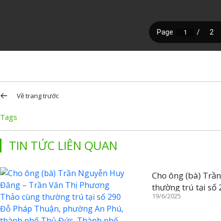
Về trang trước
Tags
TIN TỨC LIÊN QUAN
Cho ông (bà) Trầ
thường trú tại s
19/6/2025
Đức, Thành phố H
phần diện tích 52