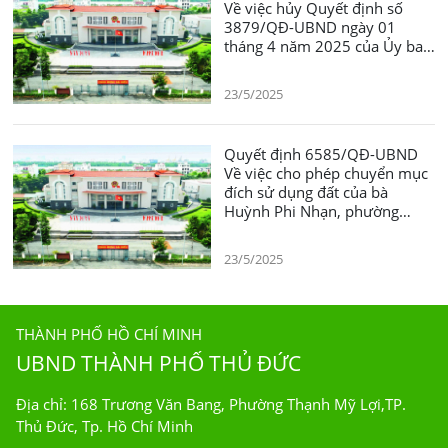
Về việc hủy Quyết định số
3879/QĐ-UBND ngày 01
tháng 4 năm 2025 của Ủy ban
nhân dân thành phố Thủ Đức
về việc cho phép chuyển mục
23/5/2025
đích sử dụng đất từ đất nông
nghiệp sang đất ở tại đô thị
của ông Nguyễn Anh Tuấn và
Quyết định 6585/QĐ-UBND
ông Nguyễn Ngọc Huy,
Về việc cho phép chuyển mục
phường Bình Trưng Đông,
đích sử dụng đất của bà
thành phố Thủ Đức.
Huỳnh Phi Nhạn, phường
Trường Thọ
23/5/2025
THÀNH PHỐ HỒ CHÍ MINH
UBND THÀNH PHỐ THỦ ĐỨC
Địa chỉ: 168 Trương Văn Bang, Phường Thạnh Mỹ Lợi,TP.
Thủ Đức, Tp. Hồ Chí Minh