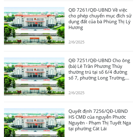
QĐ 7261/QĐ-UBND Về việc
cho phép chuyển mục đích sử
dụng đất của bà Phùng Thị Lý
Hương
2/6/2025
QĐ 7251/QĐ-UBND Cho ông
(bà) Lê Trần Phương Thúy
thường trú tại số 6/4 đường
số 7, phường Long Trường,
thành phố Thủ Đức, Thành
phố Hồ Chí Minh được chuyển
2/6/2025
mục đích sử dụng đối với
phần diện tích 59,3m2 đất
trồng cây hàng năm sang mục
Quyết định 7256/QĐ-UBND
đích đất ở đô thị
HS CMĐ của nguyễn Phước
Nguyên - Phạm Thị Tuyết Nga
tại phường Cát Lái