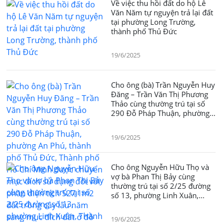
Về việc thu hồi đất do hộ Lê
Văn Năm tự nguyện trả lại đất
tại phường Long Trường,
thành phố Thủ Đức
19/6/2025
Cho ông (bà) Trần Nguyễn Huy
Đăng – Trần Văn Thị Phương
Thảo cùng thường trú tại số
290 Đỗ Pháp Thuận, phường
An Phú, thành phố Thủ Đức,
Thành phố Hồ Chí Minh được
19/6/2025
chuyển mục đích sử dụng đối
với phần diện tích 527,1m2
đất trồng cây lâu năm sang
Cho ông Nguyễn Hữu Thọ và
mục đích đất ở đô thị
vợ bà Phan Thị Bảy cùng
thường trú tại số 2/25 đường
số 13, phường Linh Xuân,
Thành phố Hồ Chí Minh được
chuyển mục đích sử dụng đối
19/6/2025