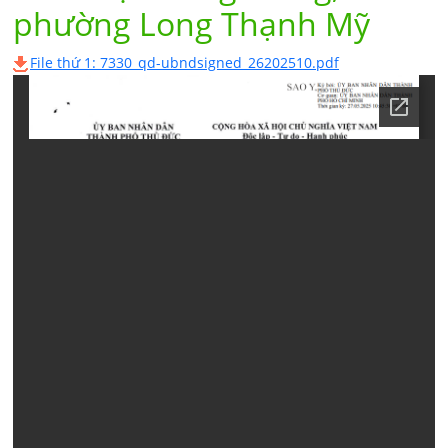
phường Long Thạnh Mỹ
File thứ 1: 7330_qd-ubndsigned_26202510.pdf