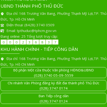
UBND THÀNH PHỐ THỦ ĐỨC
Địa chỉ: 168 Trương Văn Bang, Phường Thạnh Mỹ Lợi,TP. Thủ
Đức, Tp. Hồ Chí Minh
Điện thoại: (8428) 3740 0509
Email: tpthuduc@tphcm.gov.vn
Đang online:
2
5
Tổng lượt truy cập:
0
0
0
2
3
6
8
3
7
KHU HÀNH CHÍNH - TIẾP CÔNG DÂN
Địa chỉ: 168 Trương Văn Bang, Phường Thạnh Mỹ Lợi,TP. Thủ
Đức, Tp. Hồ Chí Minh
Bộ phận Một cửa thuộc Văn phòng HĐND&UBND
(028) 3740 05-09-5559
Chi nhánh Văn Phòng đăng ký đất đai thành phố Thủ Đức
(028) 3747 0174
Ban Tiếp công dân
(028) 3747 0124