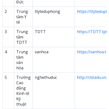
Đức
2
Trung
ttyteduphong
https://ttytedup
tâm Y
tế
3
Trung
TDTT
https://TDTT.tpt
tâm
TDTT
4
Trung
vanhoa
https://vanhoa.tp
tâm
văn
hóa
5
Trường
nghethuduc
http://ctd.edu.vn/
Cao
đẳng
Kinh tế
Kỹ
thuật