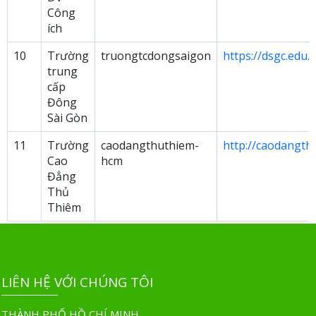
Công
ích
10
Trường
truongtcdongsaigon
https://dsgc.edu.
trung
cấp
Đông
Sài Gòn
11
Trường
caodangthuthiem-
http://caodangth
Cao
hcm
Đẳng
Thủ
Thiêm
LIÊN HỆ VỚI CHÚNG TÔI
THÀNH PHỐ HỒ CHÍ MINH