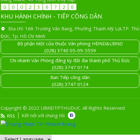
0
0
0
2
3
6
7
2
6
KHU HÀNH CHÍNH - TIẾP CÔNG DÂN
Địa chỉ: 168 Trương Văn Bang, Phường Thạnh Mỹ Lợi,TP. Thủ
Đức, Tp. Hồ Chí Minh
Bộ phận Một cửa thuộc Văn phòng HĐND&UBND
(028) 3740 05-09-5559
Chi nhánh Văn Phòng đăng ký đất đai thành phố Thủ Đức
(028) 3747 0174
Ban Tiếp công dân
(028) 3747 0124
Copyright © 2022 UBNDTPTHUDUC. All Rights Reserved
Kết nối với chúng tôi
RSS