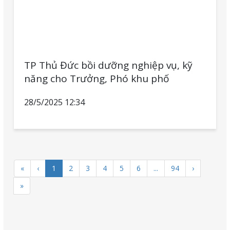
TP Thủ Đức bồi dưỡng nghiệp vụ, kỹ
năng cho Trưởng, Phó khu phố
28/5/2025 12:34
«
‹
1
2
3
4
5
6
...
94
›
»