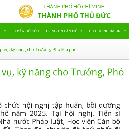
THÀNH PHỐ HỒ CHÍ MINH
THÀNH PHỐ THỦ ĐỨC
ỨC
CHUYỂN ĐỔI SỐ
THÔNG TIN CẦN BIẾT
THỦ ĐỨC NGHĨA TÌNH
p vụ, kỹ năng cho Trưởng, Phó khu phố
vụ, kỹ năng cho Trưởng, Phó
 chức hội nghị tập huấn, bồi dưỡng
phố năm 2025.
Tại hội nghị, Tiến sĩ
hà nước Pháp luật, Học viện Cán bộ