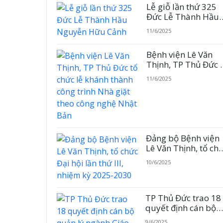
Lễ giỗ lần thứ 325
Đức Lễ Thành Hầu
Nguyễn Hữu Cảnh
11/6/2025
Bệnh viện Lê Văn
Thịnh, TP Thủ Đức 
chức lễ khánh thàn
11/6/2025
công trình Nhà giặt
theo công nghệ Nhậ
Bản
Đảng bộ Bệnh viện
Lê Văn Thịnh, tổ ch
Đại hội lần thứ III,
10/6/2025
nhiệm kỳ 2025-203
TP Thủ Đức trao 18
quyết định cán bộ
quản lý ngành Giáo
9/6/2025