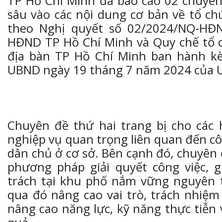
TP Hồ Chí Minh đã báo cáo 02 chuyên
sâu vào các nội dung cơ bản về tổ c
theo Nghị quyết số 02/2024/NQ-HĐ
HĐND TP Hồ Chí Minh và Quy chế tổ c
địa bàn TP Hồ Chí Minh ban hành k
UBND ngày 19 tháng 7 năm 2024 của 
Chuyên đề thứ hai trang bị cho các h
nghiệp vụ quan trọng liên quan đến cô
dân chủ ở cơ sở. Bên cạnh đó, chuyên 
phương pháp giải quyết công việc, 
trách tại khu phố nắm vững nguyên t
qua đó nâng cao vai trò, trách nhiệm
nâng cao năng lực, kỹ năng thực tiễn 