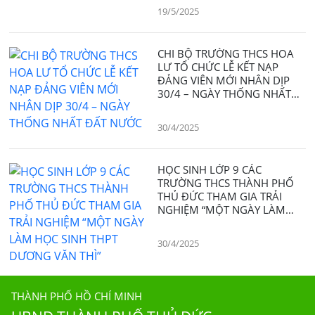
19/5/2025
CHI BỘ TRƯỜNG THCS HOA
LƯ TỔ CHỨC LỄ KẾT NẠP
ĐẢNG VIÊN MỚI NHÂN DỊP
30/4 – NGÀY THỐNG NHẤT
ĐẤT NƯỚC
30/4/2025
HỌC SINH LỚP 9 CÁC
TRƯỜNG THCS THÀNH PHỐ
THỦ ĐỨC THAM GIA TRẢI
NGHIỆM “MỘT NGÀY LÀM
HỌC SINH THPT DƯƠNG VĂN
THÌ”
30/4/2025
THÀNH PHỐ HỒ CHÍ MINH