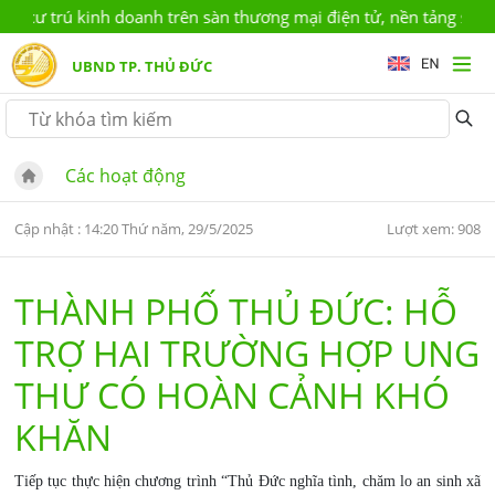
 cư trú kinh doanh trên sàn thương mại điện tử, nền tảng số (kh
UBND TP. THỦ ĐỨC
Các hoạt động
Cập nhật : 14:20 Thứ năm, 29/5/2025
Lượt xem: 908
THÀNH PHỐ THỦ ĐỨC: HỖ
TRỢ HAI TRƯỜNG HỢP UNG
THƯ CÓ HOÀN CẢNH KHÓ
KHĂN
Tiếp tục thực hiện chương trình “Thủ Đức nghĩa tình, chăm lo an sinh xã