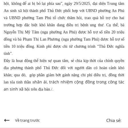
hội, không để ai bị bỏ lại phía sau”, ngày 29/5/2025, đại diện Trung tâm
An sinh xã hội thành phố Thủ Đức phối hợp với UBND phường An Phú
và UBND phường Tam Phú tổ chức thăm hỏi, trao quà hỗ trợ cho hai
trường hợp đặc biệt khó khăn đang điều trị bệnh ung thư.
Cụ thể, bà
Nguyễn Thị Mỹ Tâm (ngụ phường An Phú) được hỗ trợ số tiền 20 triệu
đồng và bà Phạm Thị Lan Phương (ngụ phường Tam Phú) được hỗ trợ số
tiền 10 triệu đồng. Kinh phí được chi từ chương trình “Thủ Đức nghĩa
tình”.
Đây là hoạt động thể hiện sự quan tâm, sẻ chia kịp thời của chính quyền
địa phương thành phố Thủ Đức đối với người dân có hoàn cảnh khó
khăn; qua đó, góp phần giảm bớt gánh nặng chi phí điều trị, đồng thời
hân ái, trách nhiệm cộng đồng trong công tác
lan tỏa tinh thần n
an sinh xã
hội trên địa bàn./.
Chia sẻ:
Về trang trước