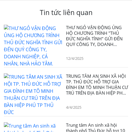
Tin tức liên quan
THƯ NGỎ VẬN ĐỘNG ỦNG
HỘ CHƯƠNG TRÌNH "THỦ
ĐỨC NGHĨA TÌNH" GỬI ĐẾN
QUÝ CÔNG TY, DOANH
NGHIỆP, CÁ NHÂN, NHÀ HẢO
TÂM.
12/4/2025
TRUNG TÂM AN SINH XÃ HỘI
TP. THỦ ĐỨC HỖ TRỢ GIA
ĐÌNH EM TÔ MINH THUẬN CƯ
TRÚ TRÊN ĐỊA BÀN HIỆP PHÚ
TP THỦ ĐỨC
4/4/2025
Trung tâm An sinh xã hội
thành phố Thủ Đức hỗ trợ 10