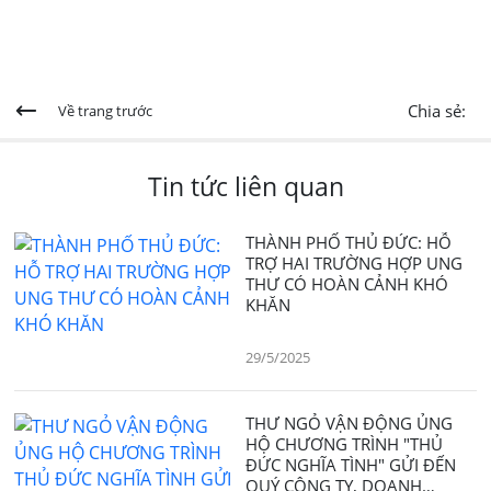
Chia sẻ:
Về trang trước
Tin tức liên quan
THÀNH PHỐ THỦ ĐỨC: HỖ
TRỢ HAI TRƯỜNG HỢP UNG
THƯ CÓ HOÀN CẢNH KHÓ
KHĂN
29/5/2025
THƯ NGỎ VẬN ĐỘNG ỦNG
HỘ CHƯƠNG TRÌNH "THỦ
ĐỨC NGHĨA TÌNH" GỬI ĐẾN
QUÝ CÔNG TY, DOANH