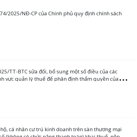
 174/2025/NĐ-CP của Chính phủ quy định chính sách
025/TT-BTC sửa đổi, bổ sung một số điều của các
ĩnh vực quản lý thuế để phân định thẩm quyền của
phương theo mô hình tổ chức chính quyền địa phương
hộ, cá nhân cư trú kinh doanh trên sàn thương mại
 số (không có chức năng thanh toán) khai thuế, nộp