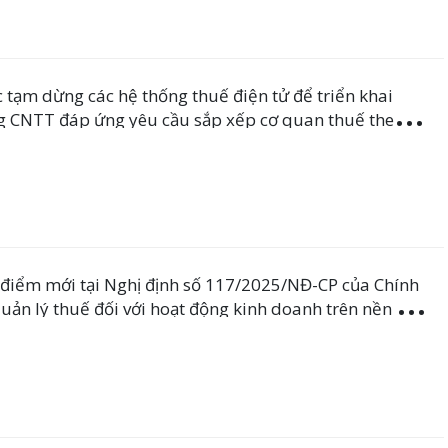
 tạm dừng các hệ thống thuế điện tử để triển khai
g CNTT đáp ứng yêu cầu sắp xếp cơ quan thuế theo
ền địa phương hai cấp và một số quy định về thuế có
01/7/2025
 điểm mới tại Nghị định số 117/2025/NĐ-CP của Chính
uản lý thuế đối với hoạt động kinh doanh trên nền tảng
ử, nền tảng số của hộ, cá nhân