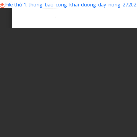
File thứ 1: thong_bao_cong_khai_duong_day_nong_27202