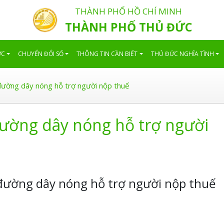
THÀNH PHỐ HỒ CHÍ MINH
THÀNH PHỐ THỦ ĐỨC
ỨC
CHUYỂN ĐỔI SỐ
THÔNG TIN CẦN BIẾT
THỦ ĐỨC NGHĨA TÌNH
đường dây nóng hỗ trợ người nộp thuế
đường dây nóng hỗ trợ người
đường dây nóng hỗ trợ người nộp thuế