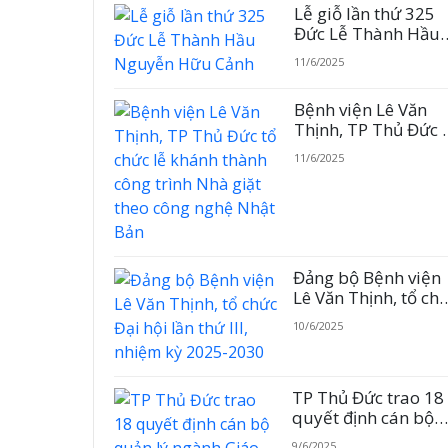
Lễ giỗ lần thứ 325
Đức Lễ Thành Hầu
Nguyễn Hữu Cảnh
11/6/2025
Bệnh viện Lê Văn
Thịnh, TP Thủ Đức 
chức lễ khánh thàn
11/6/2025
công trình Nhà giặt
theo công nghệ Nhậ
Bản
Đảng bộ Bệnh viện
Lê Văn Thịnh, tổ ch
Đại hội lần thứ III,
10/6/2025
nhiệm kỳ 2025-203
TP Thủ Đức trao 18
quyết định cán bộ
quản lý ngành Giáo
9/6/2025