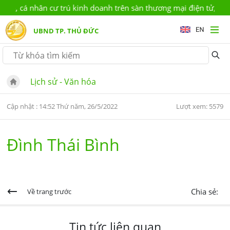
ộ, cá nhân cư trú kinh doanh trên sàn thương mại điện tử, nền t
UBND TP. THỦ ĐỨC
Lịch sử - Văn hóa
Cập nhật : 14:52 Thứ năm, 26/5/2022
Lượt xem: 5579
Đình Thái Bình
Chia sẻ:
Về trang trước
Tin tức liên quan