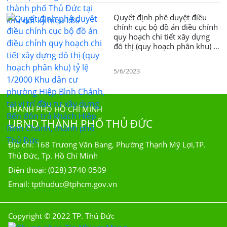
Quyết định phê duyệt điều
chỉnh cục bộ đồ án điều chỉnh
quy hoạch chi tiết xây dựng
đô thị (quy hoạch phân khu) tỷ
lệ 1/2000 Khu dân cư phường
Hiệp Bình Chánh, tại vị trí đầu
5/6/2023
tư xây dựng Bến đón trả
khách Hiệp Bình Chánh, thành
phố Thủ Đức
THÀNH PHỐ HỒ CHÍ MINH
UBND THÀNH PHỐ THỦ ĐỨC
Địa chỉ: 168 Trương Văn Bang, Phường Thạnh Mỹ Lợi,TP.
Thủ Đức, Tp. Hồ Chí Minh
Điện thoại: (028) 3740 0509
Email: tpthuduc@tphcm.gov.vn
Copyright © 2022 TP. Thủ Đức