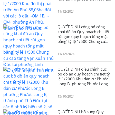
88,03ha đối với các lô đất I-
OM 1B, I-CX4, phường An
11/12/2024
Phú, thành phố Thủ Đức
QUYẾT ĐỊNH công bố công
khai đồ án Quy hoạch chi tiết
rút gọn (quy hoạch tổng mặt
bằng) tỷ lệ 1/500 Chung cư
cao tầng Vạn Xuân Thủ Đức tại
phường Linh Xuân, thành phố
11/12/2024
Thủ Đức.
QUYẾT ĐỊNH điều chỉnh cục
bộ đồ án quy hoạch chi tiết tỷ
lệ 1/2000 Khu dân cư Phước
Long B, phường Phước Long
B, thành phố Thủ Đức tại các ô
phố ký hiệu số 2, số 3 và số 5
15/10/2024
thuộc Khu I.
QUYẾT ĐỊNH bổ sung Quy