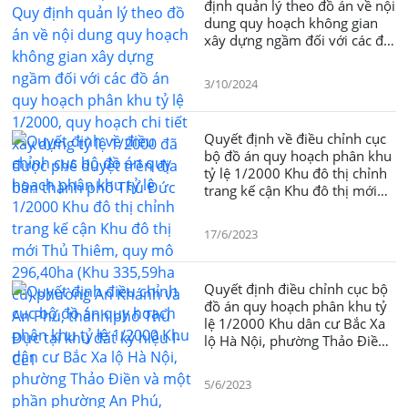
định quản lý theo đồ án về nội
dung quy hoạch không gian
xây dựng ngầm đối với các đồ
án quy hoạch phân khu tỷ lệ
1/2000, quy hoạch chi tiết xây
3/10/2024
dựng tỷ lệ 1/2000 đã được
phê duyệt trên địa bàn thành
phố Thủ Đức
Quyết định về điều chỉnh cục
bộ đồ án quy hoạch phân khu
tỷ lệ 1/2000 Khu đô thị chỉnh
trang kế cận Khu đô thị mới
Thủ Thiêm, quy mô 296,40ha
(Khu 335,59ha cũ) phường An
17/6/2023
Khánh và An Phú, thành phố
Thủ Đực tại khu đất ký hiệu I-
CL1
Quyết định điều chỉnh cục bộ
đồ án quy hoạch phân khu tỷ
lệ 1/2000 Khu dân cư Bắc Xa
lộ Hà Nội, phường Thảo Điền
và một phần phường An Phú,
thành phố Thủ Đức tại khu đất
5/6/2023
ký hiệu I.86