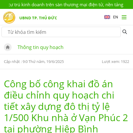
cư trú kinh doanh trên sàn thương mại điện tử, nền tảng số (kh
UBND TP. THỦ ĐỨC
Thông tin quy hoạch
Cập nhật : 9:0 Thứ năm, 19/6/2025
Lượt xem: 1922
Công bố công khai đồ án
điều chỉnh quy hoạch chi
tiết xây dựng đô thị tỷ lệ
1/500 Khu nhà ở Vạn Phúc 2
tại phường Hiệp Bình