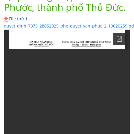
Phước, thành phố Thủ Đức.
File thứ 1:
quyet_dinh_7373_28052025_phe_duyet_van_phuc_2_19620259.pd