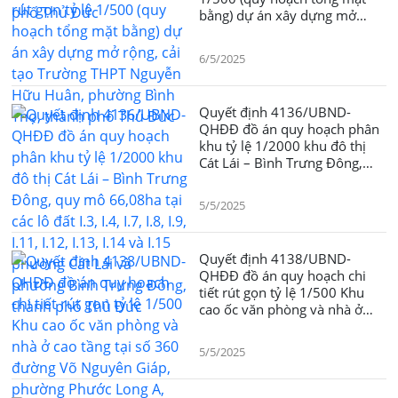
bằng) dự án xây dựng mở
rộng, cải tạo Trường THPT
Nguyễn Hữu Huân, phường
6/5/2025
Bình Thọ, thành phố Thủ Đức
Quyết định 4136/UBND-
QHÐÐ đồ án quy hoạch phân
khu tỷ lệ 1/2000 khu đô thị
Cát Lái – Bình Trưng Đông,
quy mô 66,08ha tại các lô đất
I.3, I.4, I.7, I.8, I.9, I.11, I.12,
5/5/2025
I.13, I.14 và I.15 phường Cát
Lái và phường Bình Trưng
Đông, thành phố Thủ Đức
Quyết định 4138/UBND-
QHÐÐ đồ án quy hoạch chi
tiết rút gọn tỷ lệ 1/500 Khu
cao ốc văn phòng và nhà ở
cao tầng tại số 360 đường Võ
Nguyên Giáp, phường Phước
5/5/2025
Long A, thành phố Thủ Đức,
Thành phố Hồ Chí Minh