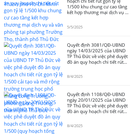
hoạch chi tiết rút gọn tỷ lệ
1/500 khu chung cư cao tầng
kết hợp thương mại dịch vụ và
văn phòng tại phường Trường
Thọ, thành phố Thủ Đức
5/5/2025
Quyết định 3081/QĐ-UBND
ngày 14/03/2025 của UBND
TP Thủ Đức về việc phê duyệt
đồ án quy hoạch chi tiết rút
gọn tỷ lệ 1/500 cải tạo và mở
rộng trường trung học phổ
8/4/2025
thông Long Trường, phường
Long Trường, thành phố Thủ
Đức
Quyết định 1108/QĐ-UBND
ngày 20/01/2025 của UBND
TP Thủ Đức về việc phê duyệt
đồ án quy hoạch chi tiết rút
gọn tỷ lệ 1/500 (quy hoạch
tổng mặt bằng) dự án xây
8/4/2025
dựng Cung Thiếu nhi tại Lô 5-
2, Khu đô thị mới Thủ Thiêm,