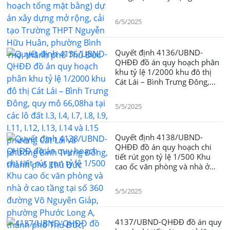
rộng, cải tạo Trường THPT
Nguyễn Hữu Huân, phường
6/5/2025
Bình Thọ, thành phố Thủ Đức
Quyết định 4136/UBND-
QHÐÐ đồ án quy hoạch phân
khu tỷ lệ 1/2000 khu đô thị
Cát Lái – Bình Trưng Đông,
quy mô 66,08ha tại các lô đất
I.3, I.4, I.7, I.8, I.9, I.11, I.12,
5/5/2025
I.13, I.14 và I.15 phường Cát
Lái và phường Bình Trưng
Đông, thành phố Thủ Đức
Quyết định 4138/UBND-
QHÐÐ đồ án quy hoạch chi
tiết rút gọn tỷ lệ 1/500 Khu
cao ốc văn phòng và nhà ở
cao tầng tại số 360 đường Võ
Nguyên Giáp, phường Phước
5/5/2025
Long A, thành phố Thủ Đức,
Thành phố Hồ Chí Minh
4137/UBND-QHÐÐ đồ án quy