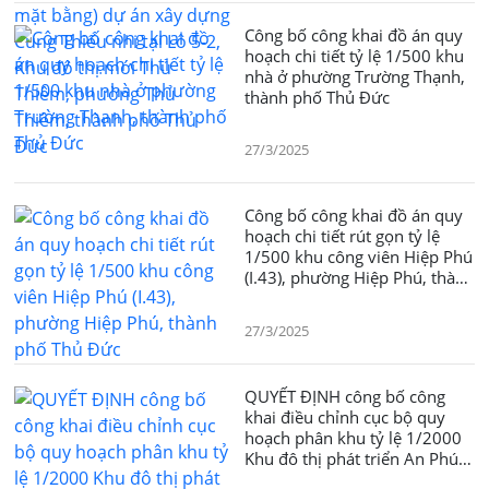
phường Thủ Thiêm, thành phố
Công bố công khai đồ án quy
Thủ Đức
hoạch chi tiết tỷ lệ 1/500 khu
nhà ở phường Trường Thạnh,
thành phố Thủ Đức
27/3/2025
Công bố công khai đồ án quy
hoạch chi tiết rút gọn tỷ lệ
1/500 khu công viên Hiệp Phú
(I.43), phường Hiệp Phú, thành
phố Thủ Đức
27/3/2025
QUYẾT ĐỊNH công bố công
khai điều chỉnh cục bộ quy
hoạch phân khu tỷ lệ 1/2000
Khu đô thị phát triển An Phú
88,03ha đối với các lô đất I-