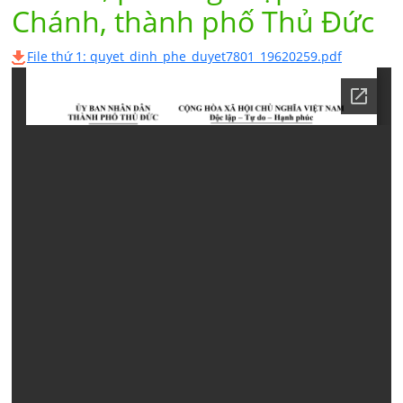
Chánh, thành phố Thủ Đức
File thứ 1: quyet_dinh_phe_duyet7801_19620259.pdf