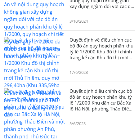
dung quy hoạch không gian
xây dựng ngầm đối với các đồ
án quy hoạch phân khu tỷ lệ
1/2000, quy hoạch chi tiết xây
3/10/2024
dựng tỷ lệ 1/2000 đã được
phê duyệt trên địa bàn thành
phố Thủ Đức
Quyết định về điều chỉnh cục
bộ đồ án quy hoạch phân khu
tỷ lệ 1/2000 Khu đô thị chỉnh
trang kế cận Khu đô thị mới
Thủ Thiêm, quy mô 296,40ha
(Khu 335,59ha cũ) phường An
17/6/2023
Khánh và An Phú, thành phố
Thủ Đực tại khu đất ký hiệu I-
CL1
Quyết định điều chỉnh cục bộ
đồ án quy hoạch phân khu tỷ
lệ 1/2000 Khu dân cư Bắc Xa
lộ Hà Nội, phường Thảo Điền
và một phần phường An Phú,
thành phố Thủ Đức tại khu đất
5/6/2023
ký hiệu I.86