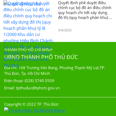
Quyết định phê duyệt điều
chỉnh cục bộ đồ án điều chỉnh
quy hoạch chi tiết xây dựng
đô thị (quy hoạch phân khu) tỷ
lệ 1/2000 Khu dân cư phường
Hiệp Bình Chánh, tại vị trí đầu
5/6/2023
tư xây dựng Bến đón trả
khách Hiệp Bình Chánh, thành
phố Thủ Đức
THÀNH PHỐ HỒ CHÍ MINH
UBND THÀNH PHỐ THỦ ĐỨC
Địa chỉ: 168 Trương Văn Bang, Phường Thạnh Mỹ Lợi,TP.
Thủ Đức, Tp. Hồ Chí Minh
Điện thoại: (028) 3740 0509
Email: tpthuduc@tphcm.gov.vn
Copyright © 2022 TP. Thủ Đức