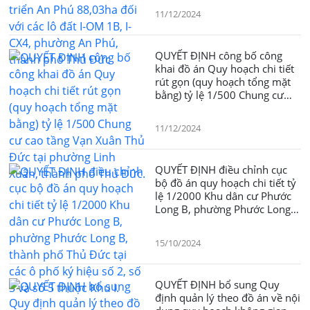
OM 1B, I-CX4, phường An
11/12/2024
Phú, thành phố Thủ Đức
QUYẾT ĐỊNH công bố công
khai đồ án Quy hoạch chi tiết
rút gọn (quy hoạch tổng mặt
bằng) tỷ lệ 1/500 Chung cư
cao tầng Vạn Xuân Thủ Đức tại
phường Linh Xuân, thành phố
11/12/2024
Thủ Đức.
QUYẾT ĐỊNH điều chỉnh cục
bộ đồ án quy hoạch chi tiết tỷ
lệ 1/2000 Khu dân cư Phước
Long B, phường Phước Long
B, thành phố Thủ Đức tại các ô
phố ký hiệu số 2, số 3 và số 5
15/10/2024
thuộc Khu I.
QUYẾT ĐỊNH bổ sung Quy
định quản lý theo đồ án về nội