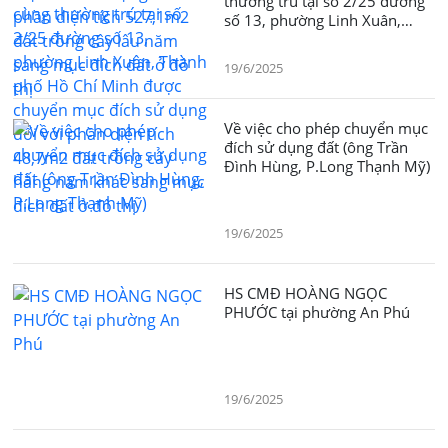
thường trú tại số 2/25 đường
số 13, phường Linh Xuân,
Thành phố Hồ Chí Minh được
chuyển mục đích sử dụng đối
19/6/2025
với phần diện tích 48,7m2 đất
trồng cây hằng năm khác sang
mục đích đất ở đô thị
Về việc cho phép chuyển mục
đích sử dụng đất (ông Trần
Đình Hùng, P.Long Thạnh Mỹ)
19/6/2025
HS CMĐ HOÀNG NGỌC
PHƯỚC tại phường An Phú
19/6/2025