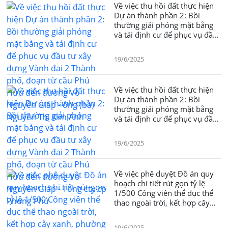
Về việc thu hồi đất thực hiện
Dự án thành phần 2: Bồi
thường giải phóng mặt bằng
và tái định cư để phục vụ đầu
tư xây dựng Vành đai 2 Thành
phố, đoạn từ cầu Phú Hữu
19/6/2025
đến đường Võ Nguyên Giáp -
ông (bà) Nguyễn Thị Kim Anh
Về việc thu hồi đất thực hiện
Dự án thành phần 2: Bồi
thường giải phóng mặt bằng
và tái định cư để phục vụ đầu
tư xây dựng Vành đai 2 Thành
phố, đoạn từ cầu Phú Hữu
19/6/2025
đến đường Võ Nguyên Giáp -
Tổng cty cp Phong Phú
Về việc phê duyệt Đồ án quy
hoạch chi tiết rút gọn tỷ lệ
1/500 Công viên thể dục thể
thao ngoài trời, kết hợp cây
xanh, phường Trường Thọ,
thành phố Thủ Đứ
19/6/2025